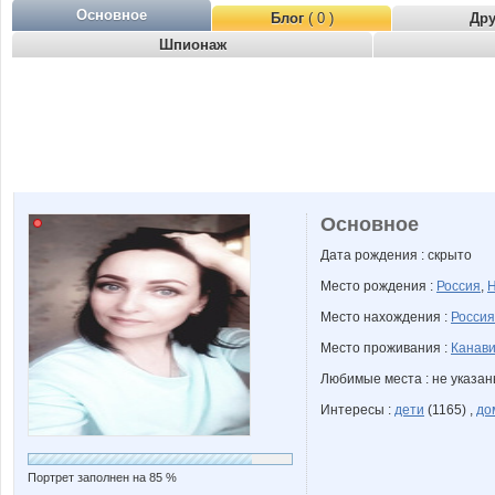
Основное
Блог
( 0 )
Др
Шпионаж
Основное
Дата рождения : скрыто
Место рождения :
Россия
,
Н
Место нахождения :
Россия
Место проживания :
Канави
Любимые места : не указа
Интересы :
дети
(1165) ,
до
Портрет заполнен на 85 %