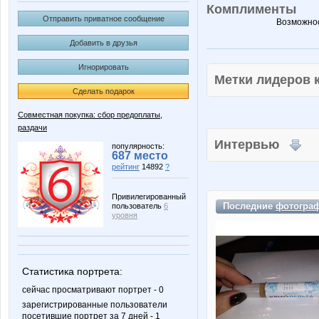
Комплименты
Отправить приватное сообщение
Возможнос
Добавить в друзья
Игнорировать
Метки лидеров
Сделать подарок
Совместная покупка: сбор предоплаты,
раздачи
Интервью
популярность:
687 место
рейтинг
14892
?
Привилегированный
Последние
фотогра
пользователь
6
уровня
Статистика портрета:
сейчас просматривают портрет - 0
зарегистрированные пользователи
посетившие портрет за 7 дней - 1